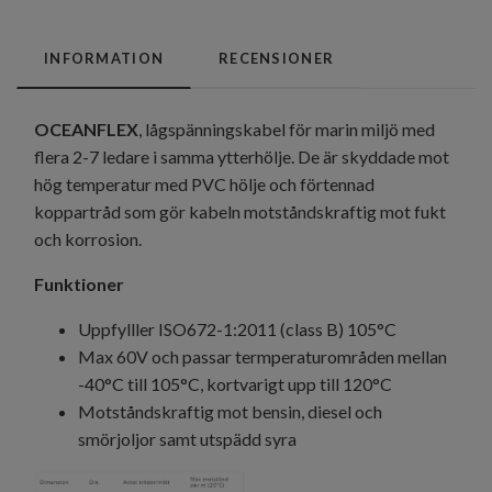
INFORMATION
RECENSIONER
OCEANFLEX
, lågspänningskabel för marin miljö med
flera 2-7 ledare i samma ytterhölje. De är skyddade mot
hög temperatur med PVC hölje och förtennad
koppartråd som gör kabeln motståndskraftig mot fukt
och korrosion.
Funktioner
Uppfylller ISO672-1:2011 (class B) 105°C
Max 60V och passar termperaturområden mellan
-40°C till 105°C, kortvarigt upp till 120°C
Motståndskraftig mot bensin, diesel och
smörjoljor samt utspädd syra