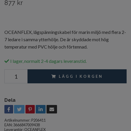
877 kr
OCEANFLEX, lågspänningskabel för marin miljö med flera 2-
7 ledare i samma ytterhölje. De är skyddade mot hög
temperatur med PVC hölje och förtennad.
I lager, normalt 2-4 dagars leveranstid.
LÄGG I KORGEN
Dela
Artikelnummer:
P206411
EAN: 3666847009438
Leverantör:
OCEANFLEX