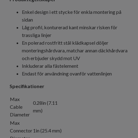
Enkel design i ett stycke för enkla montering på
sidan
Låg profil, konturerad kant minskar risken för
trassliga linjer
En polerad rostfritt stål klädkapsel döljer
monteringshårdvara, matchar annan däckhårdvara
och erbjuder skydd mot UV
Inkluderar alla fästelement
Endast för användning ovanför vattenlinjen
Specifikationer
Max
0.28in (7.11
Cable
mm)
Diameter
Max
Connector
1in (25.4 mm)