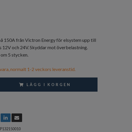
 150A från Victron Energy för elsystem upp till
s 12V och 24V. Skyddar mot överbelastning.
t om 5 stycken.
vara, normalt 1-2 veckors leveranstid.
LÄGG I KORGEN
IP132150010