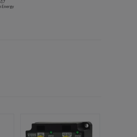
517
n Energy