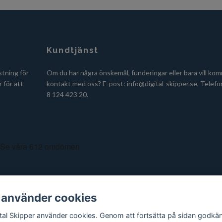
Kundtjänst
stning för
Om du har några önskemål, funderingar eller bara vill kom
 för att
kontakt med oss? E-post:
info@digital-skipper.se
, Telefo
8 124 423 20.
 använder cookies
ital Skipper använder cookies. Genom att fortsätta på sidan godkä