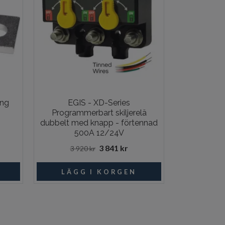
ing
EGIS - XD-Series
EGIS - Te
Programmerbart skiljerelä
dubbelt med knapp - förtennad
500A 12/24V
3 841 kr
3 920 kr
16