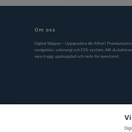
Om oss
Digital Skipper – Uppgradera din frihet! Premiumutru
navigation, solenergi och ESS-system. Allt du behöver
vara trygg, uppkopplad och redo för äventyret.
Vi
Dig