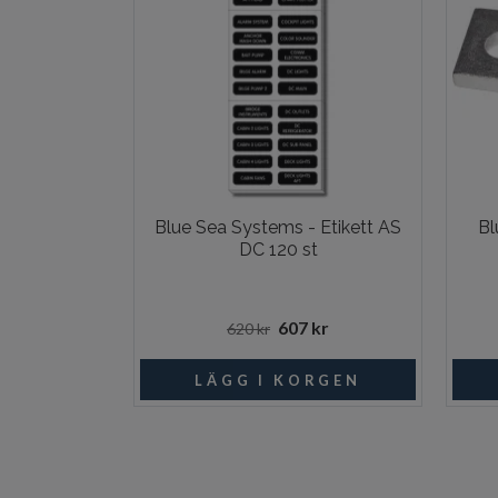
Blue Sea Systems - Etikett AS
Bl
DC 120 st
607 kr
620 kr