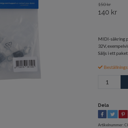
150 kr
140 kr
MIDI-säkring på
32V, exempelvi
Säljs i ett pake
Beställnings
Dela
Artikelnummer:
C