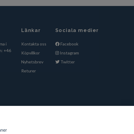
Länkar
Sociala medier
ma i
Kontakta oss
Facebook
n: +46
Köpvillkor
Instagram
Nyhetsbrev
Twitter
Returer
nner