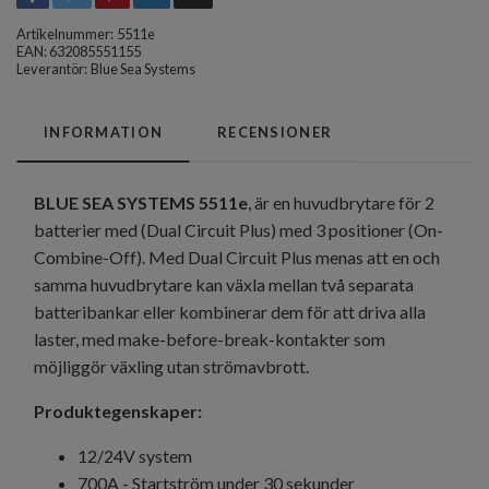
Artikelnummer:
5511e
EAN: 632085551155
Leverantör:
Blue Sea Systems
INFORMATION
RECENSIONER
BLUE SEA SYSTEMS 5511e
, är en huvudbrytare för 2
batterier med (Dual Circuit Plus) med 3 positioner (On-
Combine-Off). Med Dual Circuit Plus menas att en och
samma huvudbrytare kan växla mellan två separata
batteribankar eller kombinerar dem för att driva alla
laster, med make-before-break-kontakter som
möjliggör växling utan strömavbrott.
Produktegenskaper
:
12/24V system
700A - Startström under 30 sekunder