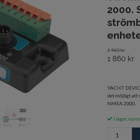
2000. 
strömb
enhete
1 960 kr
1 860 kr
YACHT DEVICES
det möjligt att 
NMEA 2000.
I lager, norm