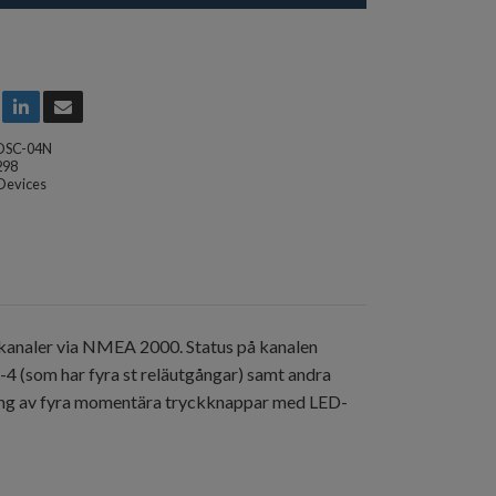
DSC-04N
298
Devices
römkanaler via NMEA 2000. Status på kanalen
4 (som har fyra st reläutgångar) samt andra
ng av fyra momentära tryckknappar med LED-