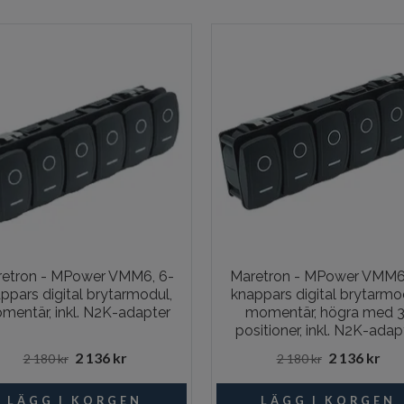
etron - MPower VMM6, 6-
Maretron - MPower VMM6
ppars digital brytarmodul,
knappars digital brytarmo
mentär, inkl. N2K-adapter
momentär, högra med 3
positioner, inkl. N2K-adap
2 136 kr
2 136 kr
2 180 kr
2 180 kr