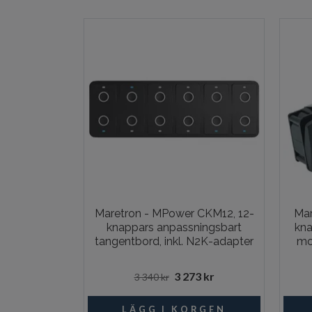
Maretron - MPower CKM12, 12-
Mar
knappars anpassningsbart
kna
tangentbord, inkl. N2K-adapter
mo
3 273 kr
3 340 kr