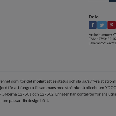
Dela
Artikelnummer:
Y
EAN: 4779045210
Leverantör:
Yacht 
renhet som gör det möjligt att se status och slå på/av fyra st st
jord för att fungera tillsammans med strömkontrollenheten YDCC-
N:erna 127501 och 127502. Enheten har kontakter för anslutni
e som passar din design bäst.