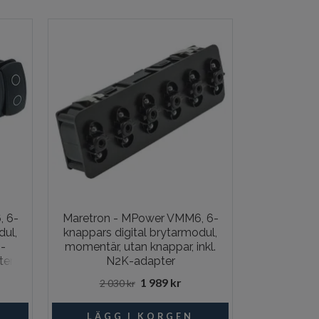
, 6-
Maretron - MPower VMM6, 6-
Safiery - 
dul,
knappars digital brytarmodul,
12‑kanalig 1
-
momentär, utan knappar, inkl.
12/24 V, ko
ter
N2K-adapter
1 989 kr
2 030 kr
6 94