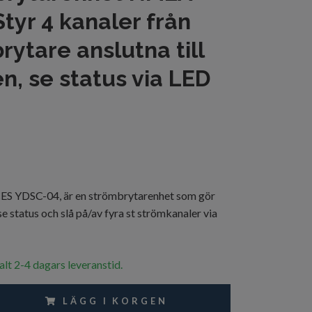
Styr 4 kanaler från
rytare anslutna till
n, se status via LED
 YDSC-04, är en strömbrytarenhet som gör
se status och slå på/av fyra st strömkanaler via
alt 2-4 dagars leveranstid.
LÄGG I KORGEN