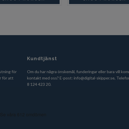
Kundtjänst
stning för
Om du har några önskemål, funderingar eller bara vill kom
 för att
kontakt med oss? E-post:
info@digital-skipper.se
, Telefo
8 124 423 20.