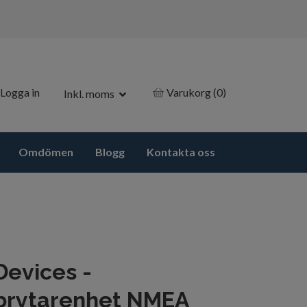
Logga in
Varukorg
(0)
Inkl. moms
Omdömen
Blogg
Kontakta oss
Devices -
brytarenhet NMEA