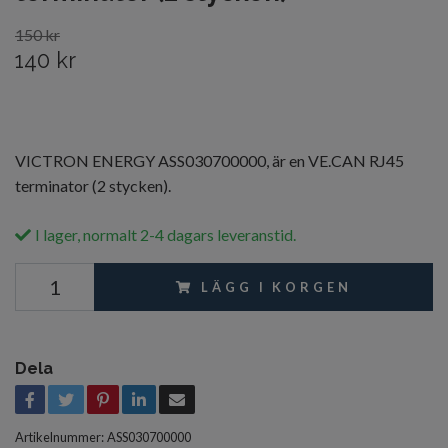
150 kr
140 kr
VICTRON ENERGY ASS030700000, är en VE.CAN RJ45
terminator (2 stycken).
I lager, normalt 2-4 dagars leveranstid.
LÄGG I KORGEN
Dela
Artikelnummer:
ASS030700000