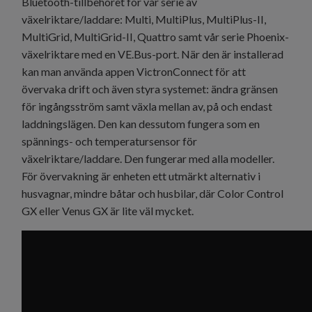
Bluetooth-tillbehöret för vår serie av
växelriktare/laddare: Multi, MultiPlus, MultiPlus-II,
MultiGrid, MultiGrid-II, Quattro samt vår serie Phoenix-
växelriktare med en VE.Bus-port. När den är installerad
kan man använda appen VictronConnect för att
övervaka drift och även styra systemet: ändra gränsen
för ingångsström samt växla mellan av, på och endast
laddningslägen. Den kan dessutom fungera som en
spännings- och temperatursensor för
växelriktare/laddare. Den fungerar med alla modeller.
För övervakning är enheten ett utmärkt alternativ i
husvagnar, mindre båtar och husbilar, där Color Control
GX eller Venus GX är lite väl mycket.