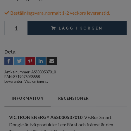
Beställningsvara, normalt 1-2 veckors leveranstid.
LÄGG I KORGEN
Dela
Artikelnummer:
ASS030537010
EAN: 8719076035558
Leverantör:
Victron Energy
INFORMATION
RECENSIONER
VICTRON ENERGY ASS030537010
, VE.Bus Smart
Dongle är två produkter i en: Först och främst är den