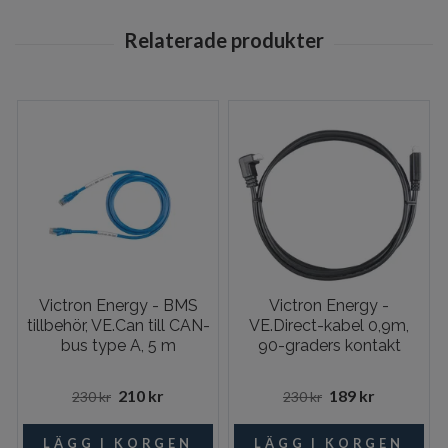
Victron Energy - BMS
Victron Energy -
tillbehör, VE.Can till CAN-
VE.Direct-kabel 0,9m,
bus type A, 5 m
90-graders kontakt
210 kr
189 kr
230 kr
230 kr