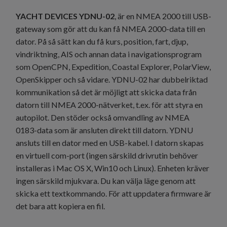
YACHT DEVICES YDNU-02
, är en NMEA 2000 till USB-
gateway som gör att du kan få NMEA 2000-data till en
dator. På så sätt kan du få kurs, position, fart, djup,
vindriktning, AIS och annan data i navigationsprogram
som OpenCPN, Expedition, Coastal Explorer, PolarView,
OpenSkipper och så vidare. YDNU-02 har dubbelriktad
kommunikation så det är möjligt att skicka data från
datorn till NMEA 2000-nätverket, t.ex. för att styra en
autopilot. Den stöder också omvandling av NMEA
0183-data som är ansluten direkt till datorn. YDNU
ansluts till en dator med en USB-kabel. I datorn skapas
en virtuell com-port (ingen särskild drivrutin behöver
installeras i Mac OS X, Win10 och Linux). Enheten kräver
ingen särskild mjukvara. Du kan välja läge genom att
skicka ett textkommando. För att uppdatera firmware är
det bara att kopiera en fil.