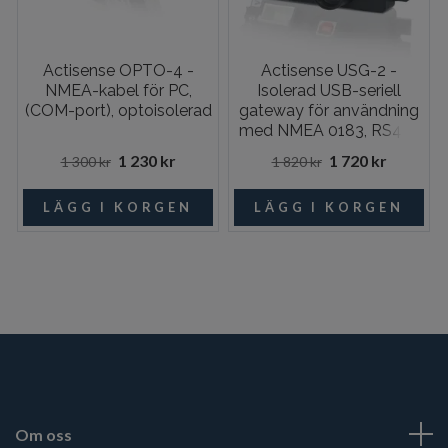
Actisense OPTO-4 -
Actisense USG-2 -
NMEA-kabel för PC,
Isolerad USB-seriell
(COM-port), optoisolerad
gateway för användning
med NMEA 0183, RS422
och RS232
1 230 kr
1 720 kr
1 300 kr
1 820 kr
Om oss