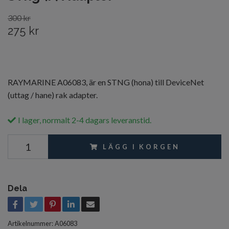
300 kr
275 kr
RAYMARINE A06083, är en STNG (hona) till DeviceNet
(uttag / hane) rak adapter.
I lager, normalt 2-4 dagars leveranstid.
LÄGG I KORGEN
Dela
Artikelnummer:
A06083