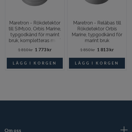
Maretron - Rökdetektor
Maretron - Reläbas till
till SIM100, Orbis Marine,
Rökdetektor Orbis
typgodkänd för marint
Marine, typgodkänd för
bruk, kompletteras med
marint bruk
reläbas
1 773 kr
1 813 kr
1 810 kr
1 850 kr
Om oss