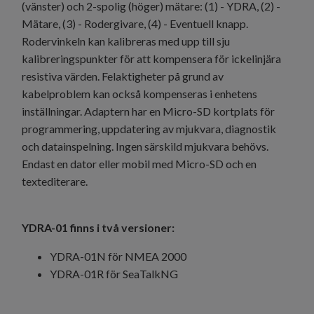
(vänster) och 2-spolig (höger) mätare: (1) - YDRA, (2) -
Mätare, (3) - Rodergivare, (4) - Eventuell knapp.
Rodervinkeln kan kalibreras med upp till sju
kalibreringspunkter för att kompensera för ickelinjära
resistiva värden. Felaktigheter på grund av
kabelproblem kan också kompenseras i enhetens
inställningar. Adaptern har en Micro-SD kortplats för
programmering, uppdatering av mjukvara, diagnostik
och datainspelning. Ingen särskild mjukvara behövs.
Endast en dator eller mobil med Micro-SD och en
textediterare.
YDRA-01 finns i två versioner:
YDRA-01N för NMEA 2000
YDRA-01R för SeaTalkNG