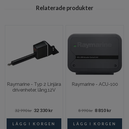
Raymarine - Typ 2 Linjära
Raymarine - ACU-100
drivenheter, lång,12V
32 330 kr
8 810 kr
32 990 kr
8 990 kr