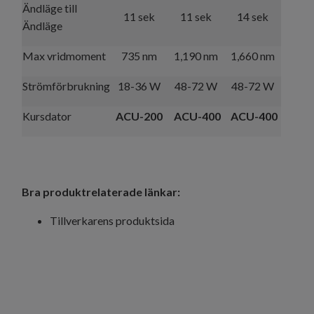
Ändläge till
11 sek
11 sek
14 sek
Ändläge
Max vridmoment
735 nm
1,190 nm
1,660 nm
Strömförbrukning
18-36 W
48-72 W
48-72 W
Kursdator
ACU-200
ACU-400
ACU-400
Bra produktrelaterade länkar:
Tillverkarens produktsida