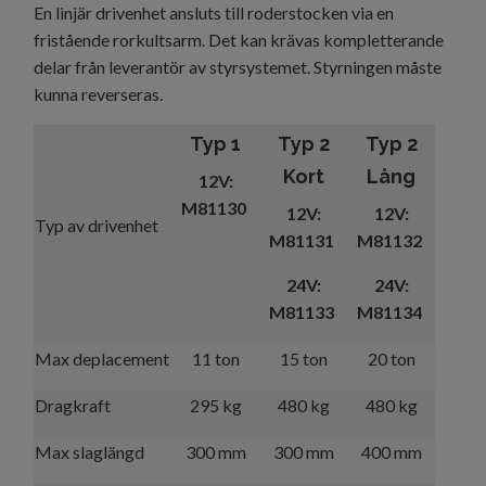
En linjär drivenhet ansluts till roderstocken via en
fristående rorkultsarm. Det kan krävas kompletterande
delar från leverantör av styrsystemet. Styrningen måste
kunna reverseras.
Typ 1
Typ 2
Typ 2
Kort
Lång
12V:
M81130
12V:
12V:
Typ av drivenhet
M81131
M81132
24V:
24V:
M81133
M81134
Max deplacement
11 ton
15 ton
20 ton
Dragkraft
295 kg
480 kg
480 kg
Max slaglängd
300 mm
300 mm
400 mm