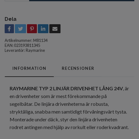
Dela
Artikelnummer:
M81134
EAN: 023193811345
Leverantör:
Raymarine
INFORMATION
RECENSIONER
RAYMARINE TYP 2 LINJÄR DRIVENHET LÅNG 24V
, är
en drivenheter som är mest förekommande på
segelbåtar. De linjära drivenheterna är robusta,
stryktåliga, snabba men samtidigt förvåningsvärt tysta.
Monterade under däck, styr den linjära drivenheten
rodret antingen med hjälp av rorkult eller roderkvadrant.