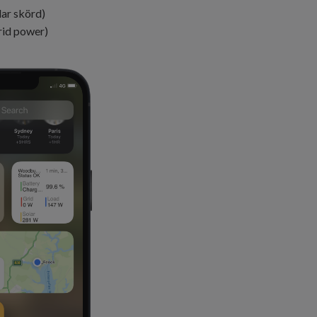
lar skörd)
id power)