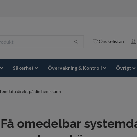
Önskelistan
Säkerhet
Övervakning & Kontroll
Övrigt
emdata direkt på din hemskärm
Få omedelbar systemdat