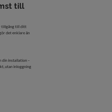
t till
llgång till ditt
gör det enklare än
din installation –
kt, utan inloggning