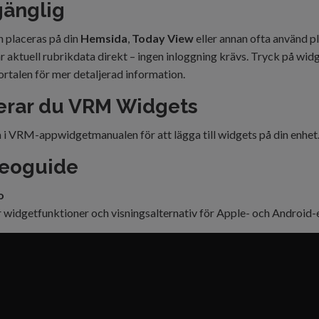
lgänglig
 placeras på din
Hemsida
,
Today View
eller annan ofta använd pl
sar aktuell rubrikdata direkt – ingen inloggning krävs. Tryck på wid
talen för mer detaljerad information.
lerar du VRM Widgets
 i
VRM-appwidgetmanualen
för att lägga till widgets på din enhet
deoguide
o
er widgetfunktioner och visningsalternativ för Apple- och Android-