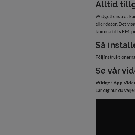
Alltid til
Widgetfönstret kan
eller dator. Det vi
komma till VRM-por
Så instal
Följ instruktionerna
Se vår vi
Widget App Vide
Lär dig hur du välj