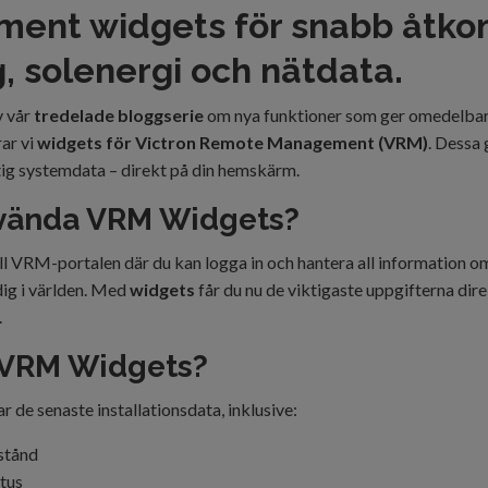
ent widgets för snabb åtkoms
, solenergi och nätdata.
v vår
tredelade bloggserie
om nya funktioner som ger omedelbar ti
ar vi
widgets för Victron Remote Management (VRM)
. Dessa 
tig systemdata – direkt på din hemskärm.
nvända VRM Widgets?
ll VRM-portalen där du kan logga in och hantera all information om 
dig i världen. Med
widgets
får du nu de viktigaste uppgifterna dire
.
r VRM Widgets?
 de senaste installationsdata, inklusive:
stånd
tus