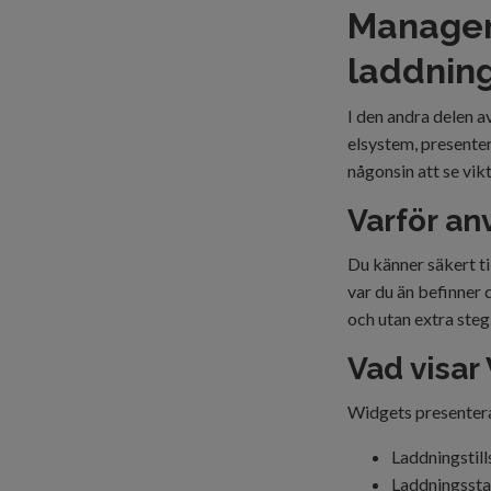
Managem
laddning
I den andra delen a
elsystem, presenter
någonsin att se vik
Varför a
Du känner säkert ti
var du än befinner 
och utan extra steg
Vad visa
Widgets presenterar
Laddningstill
Laddningssta