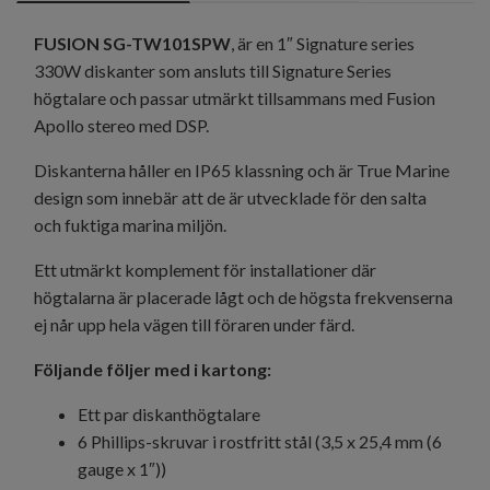
FUSION SG-TW101SPW
, är en 1″ Signature series
330W diskanter som ansluts till Signature Series
högtalare och passar utmärkt tillsammans med Fusion
Apollo stereo med DSP.
Diskanterna håller en IP65 klassning och är True Marine
design som innebär att de är utvecklade för den salta
och fuktiga marina miljön.
Ett utmärkt komplement för installationer där
högtalarna är placerade lågt och de högsta frekvenserna
ej når upp hela vägen till föraren under färd.
Följande följer med i kartong:
Ett par diskanthögtalare
6 Phillips-skruvar i rostfritt stål (3,5 x 25,4 mm (6
gauge x 1″))