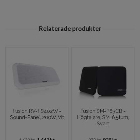
Fusion RV-FS402W -
Fusion SM-F65CB -
Sound-Panel, 200W, Vit
Högtalare, SM, 6,5tum,
Svart
1 442 kr
929 kr
1 639 kr
979 kr