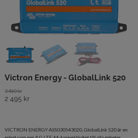
Victron Energy - GlobalLink 520
3 460 kr
2 495 kr
VICTRON ENERGY ASS030543020, GlobalLink 520 är en
enhet som ger 4 G LTE-M-konnektivitet till alla enheter