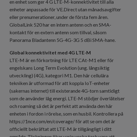
en enhet som ger 4 G LTE-M-konnektivitet till alla
enheter anpassade för VE.Direct utan månadsavgifter
eller prenumerationer, under de första fem åren.
GlobalLink 520 har en intern antenn och en SMA-
kontakt för en extern antenn som tillval, såsom
Panorama Bladantenn 5G-4G-3G 5 dBi SMA-hane
.
Global konnektivitet med 4G LTE-M
LTE-M är en förkortning för LTE CAt-M1 eller för
engelskans Long Term Evolution (ung. långsiktig
utveckling) (4G), kategori M1. Den här cellulära
tekniken är utformad för att koppla IoT-enheter
(sakernas internet) till existerande 4G-torn samtidigt
som de använder låg energi. LTE-M stödjer överlåtelser
och roaming så det är perfekt att använda den här
enheten i fordon i rörelse, som en husbil. Kontrollera på
https://1nce.com/en/coverage/
för att se om det är
officiellt bekräftat att LTE-M är tillgängligt i ditt
område. Täckningen ökar varje vecka tack vare att