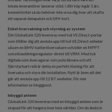
lokala leverantörer lanserar stöd. I ditt köp ingår 5 års
konnektivitet så du behöver inte oroa dig över att skaffa
ett separat datapaket och SIM-kort.
Enkel övervakning och styrning av system
Din GlobalLink 520 levereras med två VE.Direct-portar
som tillåter dig att ansluta upp till två VE.Direct-enheter
såsom en BMV-batteriövervakare och/eller en MPPT-
solcellsladdningsregulator direkt till VRM. Med två
digitala som även agerar som pulsräknare och ett
fjärrstyrbart relä är detta en perfekt lösning för att
övervaka och styra din installation. Nytt är även att det
går att ansluta upp till 12 BT eneheter. För mer
information
se bloggpost
.
Inbyggd antenn
GlobalLink 520 levereras med en inbyggd antenn som är
skapad för att fungera över hela världen. Om du ändock