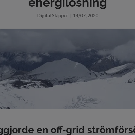
energilösning
Digital Skipper
|
14/07, 2020
ggjorde en off‑grid strömförs