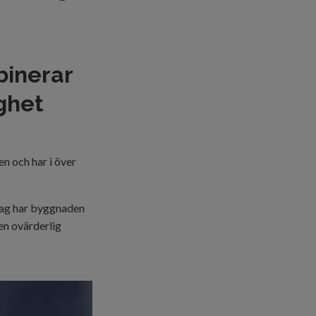
binerar
ighet
n och har i över
dag har byggnaden
 en ovärderlig