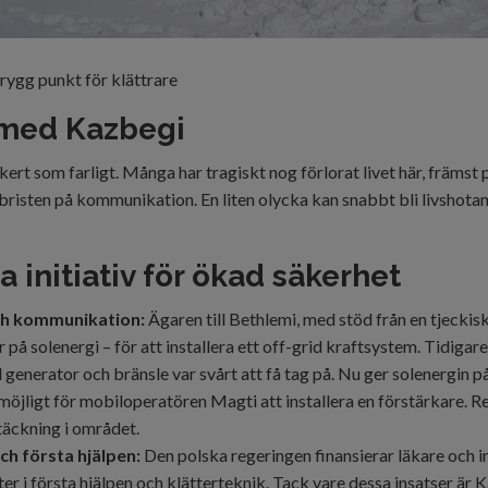
rygg punkt för klättrare
 med Kazbegi
kert som farligt. Många har tragiskt nog förlorat livet här, främst 
 bristen på kommunikation. En liten olycka kan snabbt bli livshot
a initiativ för ökad säkerhet
ch kommunikation:
Ägaren till Bethlemi, med stöd från en tjecki
 på solenergi – för att installera ett off-grid kraftsystem. Tidiga
generator och bränsle var svårt att få tag på. Nu ger solenergin pål
 möjligt för mobiloperatören Magti att installera en förstärkare. R
täckning i området.
ch första hjälpen:
Den polska regeringen finansierar läkare och 
ster i första hjälpen och klätterteknik. Tack vare dessa insatser är