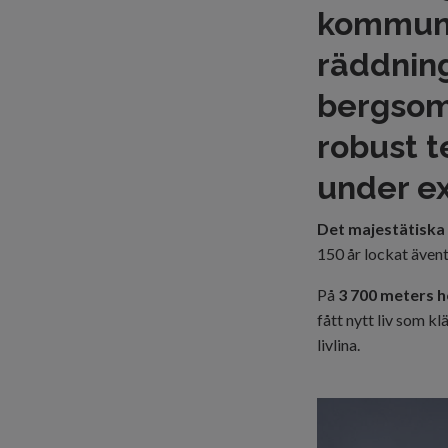
kommuni
räddning
bergsom
robust te
under e
Det majestätiska
150 år lockat äventy
På
3 700 meters h
fått nytt liv som k
livlina.