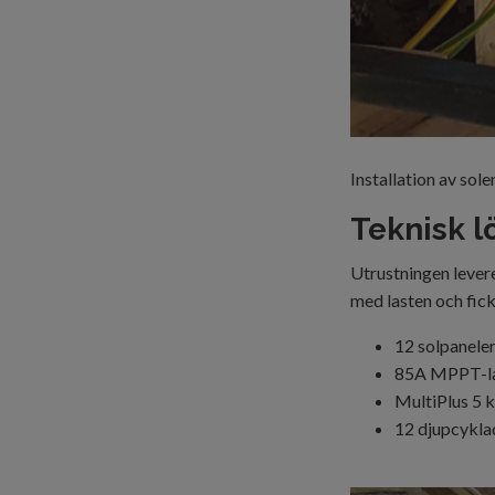
Installation av sol
Teknisk l
Utrustningen levere
med lasten och fick 
12 solpaneler
85A MPPT-l
MultiPlus
5 
12 djupcyklad