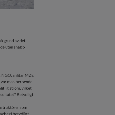
på grund av det
ande utan snabb
sk NGO, anlitar
MZE
re var man beroende
itlig ström, vilket
esultatet? Betydligt
instruktörer som
 Kazbegi betydligt