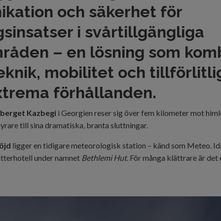
kation och säkerhet för
sinsatser i svårtillgängliga
råden – en lösning som kom
knik, mobilitet och tillförlitl
xtrema förhållanden.
 berget Kazbegi
i Georgien reser sig över fem kilometer mot himle
rare till sina dramatiska, branta sluttningar.
öjd
ligger en tidigare meteorologisk station – känd som Meteo. I
lätterhotell under namnet
Bethlemi Hut
. För många klättrare är det