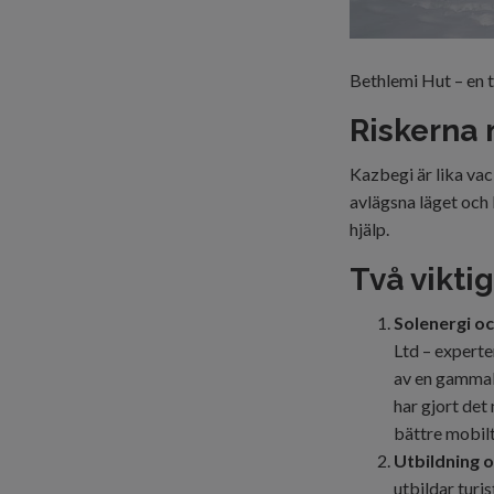
Bethlemi Hut – en t
Riskerna
Kazbegi är lika vac
avlägsna läget och
hjälp.
Två viktig
Solenergi o
Ltd
– experter
av en gammal 
har gjort det
bättre mobil
Utbildning o
utbildar turi