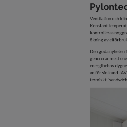
Pylonte
Ventilation och kli
Konstant temperatu
kontrolleras noggr
ökning av elförbrukn
Den goda nyheten f
genererar mest ene
energibehov dygnet
an för sin kund JA
termiskt ”sandwich