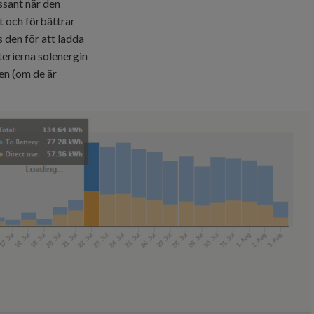
essant när den
t och förbättrar
s den för att ladda
terierna solenergin
gen (om de är