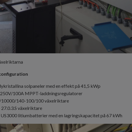
äxelriktarna
onfiguration
ykristallina solpaneler med en effekt på 41,5 kWp
r 250V/100A
MPPT-laddningsregulatorer
/10000/140-100/100 växelriktare
 27.0.3.S växelriktare
 US3000 litiumbatterier med en lagringskapacitet på 67 kWh