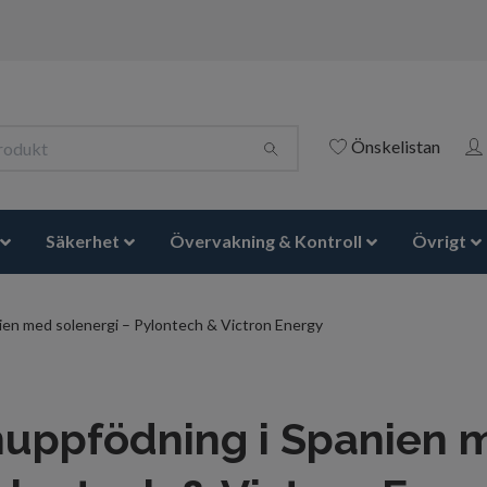
Önskelistan
Säkerhet
Övervakning & Kontroll
Övrigt
ien med solenergi – Pylontech & Victron Energy
nuppfödning i Spanien 