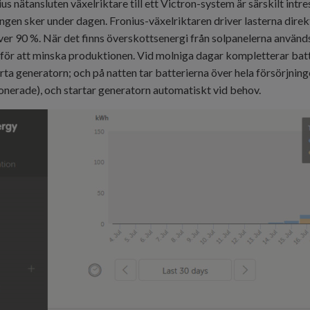
us nätansluten växelriktare till ett Victron-system är särskilt intr
ngen sker under dagen. Fronius-växelriktaren driver lasterna direk
 över 90 %. När det finns överskottsenergi från solpanelerna använd
t för att minska produktionen. Vid molniga dagar kompletterar bat
rta generatorn; och på natten tar batterierna över hela försörjnin
ionerade), och startar generatorn automatiskt vid behov.