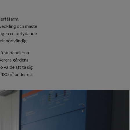
derfäfarm.
tveckling och måste
ongen en betydande
helt nödvändig.
då solpanelerna
everera gårdens
co
valde att ta sig
2
 2480m
under ett