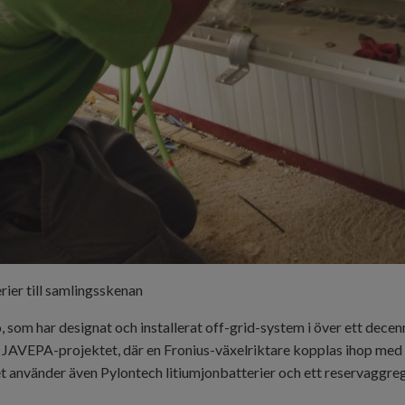
rier till samlingsskenan
som har designat och installerat off-grid-system i över ett decen
 JAVEPA-projektet, där en Fronius-växelriktare kopplas ihop med
t använder även Pylontech litiumjonbatterier och ett reservaggreg