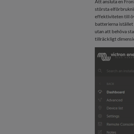
Att ansluta en Froni
största elförbrukni
effektiviteten till
batterierna iställe
utan att behöva sta
tillräckligt dimens