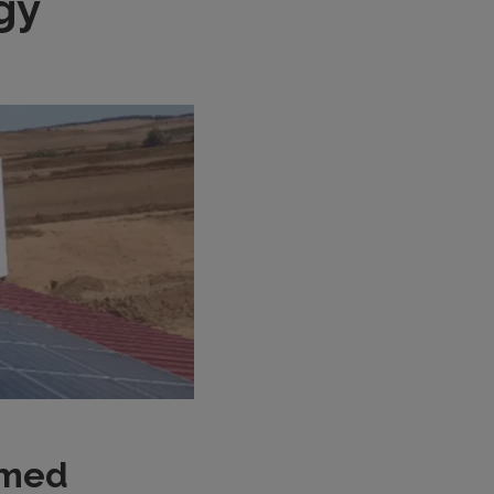
gy
 med