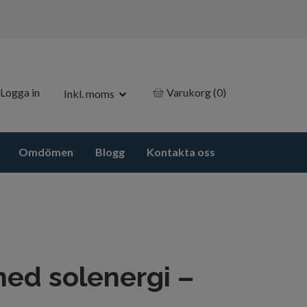
Logga in
Varukorg
(0)
Inkl. moms
Omdömen
Blogg
Kontakta oss
med solenergi –