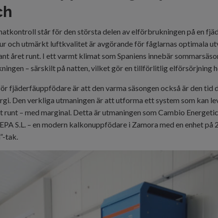
ch
matkontroll står för den största delen av elförbrukningen på en fjä
r och utmärkt luftkvalitet är avgörande för fåglarnas optimala u
ant året runt. I ett varmt klimat som Spaniens innebär sommarsäs
ingen – särskilt på natten, vilket gör en tillförlitlig elförsörjning 
ör fjäderfäuppfödare är att den varma säsongen också är den tid 
rgi. Den verkliga utmaningen är att utforma ett system som kan l
 runt – med marginal. Detta är utmaningen som
Cambio Energeti
VEPA S.L. – en modern kalkonuppfödare i Zamora med en enhet på
”-tak.