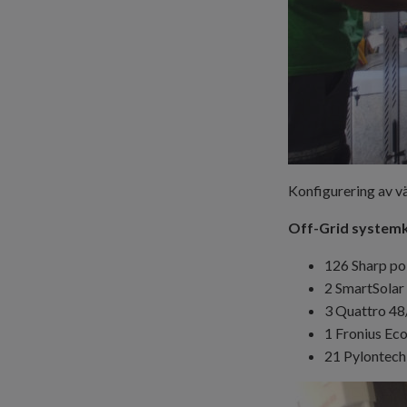
Konfigurering av v
Off-Grid systemk
126 Sharp pol
2
SmartSola
3
Quattro
48
1 Fronius Eco
21 Pylontech