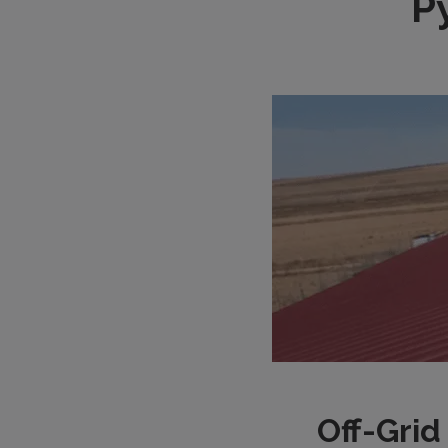
P
Off-Gri