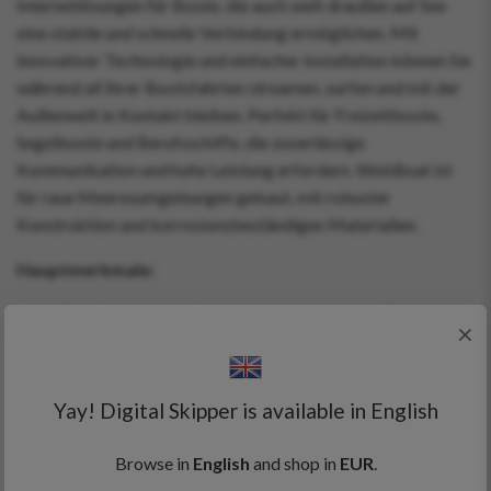
Internetlösungen für Boote, die auch weit draußen auf See
eine stabile und schnelle Verbindung ermöglichen. Mit
innovativer Technologie und einfacher Installation können Sie
während all Ihrer Bootsfahrten streamen, surfen und mit der
Außenwelt in Kontakt bleiben. Perfekt für Freizeitboote,
Segelboote und Berufsschiffe, die zuverlässige
Kommunikation und hohe Leistung erfordern. WebBoat ist
für raue Meeresumgebungen gebaut, mit robuster
Konstruktion und korrosionsbeständigen Materialien.
Hauptmerkmale:
Stabile und schnelle Internetverbindung auf See
×
Einfache Installation und benutzerfreundliches Design
Perfekt für Streaming, Surfen und Kommunikation
Robuste und korrosionsbeständige Konstruktion
Yay! Digital Skipper is available in English
Geeignet für Freizeitboote, Segelboote und
Berufsschiffe
Browse in
English
and shop in
EUR
.