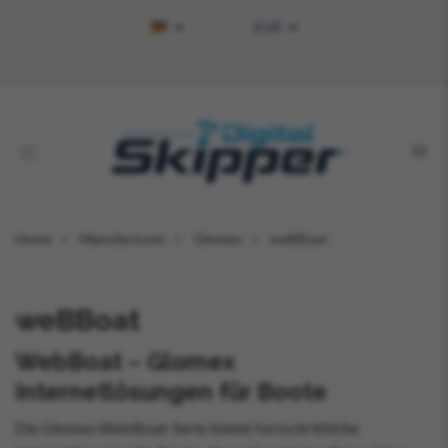
EUR
Home
Manufacturer
Glomex
weBBoat
weBBoat
WebBoat – Glomex
Internetlösungen für Boote
Die Glomex WebBoat-Serie bietet fortschrittliche