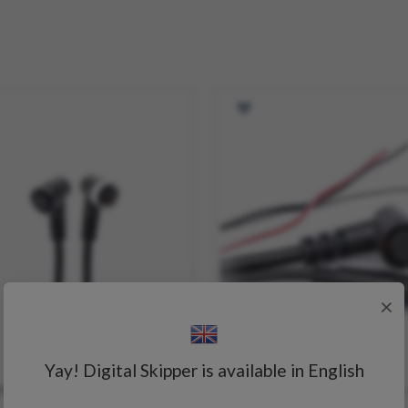
×
Yay! Digital Skipper is available in English
arine - Alpha Daisy Chain-
Raymarine - Alpha Strom-