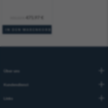
475,97 €
501,03 €
Über uns
Kundendienst
Links