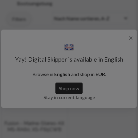
Bootsumgebung
Filtern
×
Yay! Digital Skipper is available in English
Browse in
English
and shop in
EUR
.
Shop now
Stay in current language
Fusion - Marine-Stereo-Kit
MS-RA60, XS-F65CWB