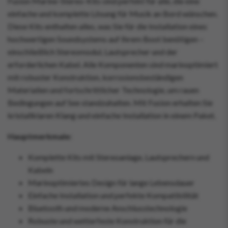
Fusion Marine-Stereo-Kits sind perfekt für alle, die eine
einfache und komplette Lösung für Musik an Bord wünschen.
Diese Kits enthalten alles, was Sie für die Installation eines
hochwertigen Soundsystems auf Ihrem Boot benötigen –
einschließlich Stereomodul, Lautsprecher und der
erforderlichen Kabel. Alle Komponenten sind marinoptimiert
mit robuster Konstruktion, korrosionsbeständigen
Materialien und fortschrittlicher Technologie, um rauen
Bedingungen auf See standzuhalten. Mit Fusion erhalten Sie
kristallklaren Klang und einfache Installation in einem Paket.
Hauptmerkmale:
Komplette Kits mit Stereoanlage, Lautsprechern und
Kabeln
Marinoptimiertes Design für lange Lebensdauer
Einfache Installation und perfekte Kompatibilität
Bluetooth und moderne Anschlusstechnologie
Robuste und wetterfeste Konstruktion für die