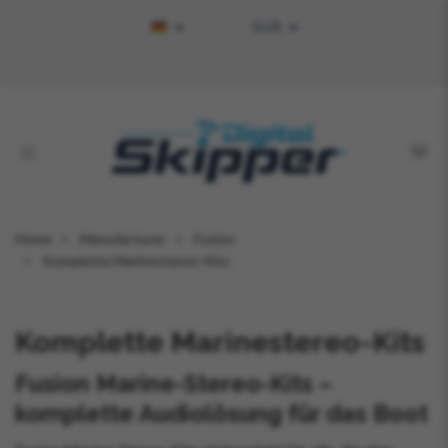
EUR
Home
Manufacturer
Fusion
Komplette Marinestereo-Kits
Komplette Marinestereo-Kits
Fusion Marine-Stereo-Kits –
komplette Audiolösung für das Boot