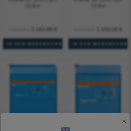
VE.Bus
VE.Bus
1.143,48 €
1.142,00 €
1.415,20 €
1.415,20 €
×