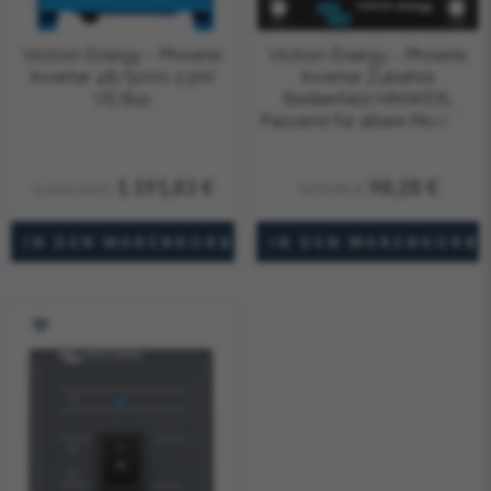
Victron Energy - Phoenix
Victron Energy - Phoenix
Inverter 48/5000 230V
Inverter Zubehör,
VE.Bus
Bedienfeld HINWEIS.
Passend für ältere Modelle
1.191,83 €
98,28 €
1.331,68 €
129,92 €