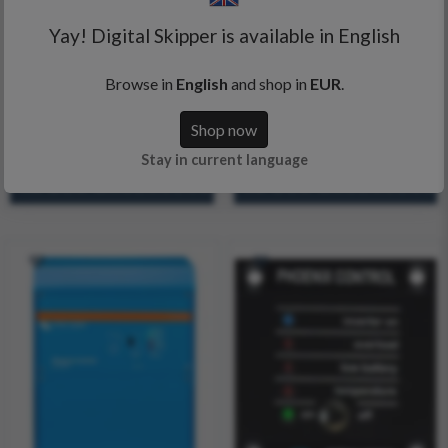
Victron Energy - Phoenix
Victron Energy - Phoenix
Yay! Digital Skipper is available in English
Inverter 24/5000 230V
Inverter 48/3000 230V
VE.Bus
VE.Bus
Browse in
English
and shop in
EUR
.
Shop now
1.825,28 €
806,80 €
2.466,62 €
898,30 €
Stay in current language