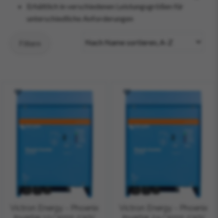
Erhältlich in verschiedenen Leistungsgrößen für
unterschiedliche Anforderungen
Filtern
Victron Energy - Phoenix
Victron Energy - Phoenix
Inverter 12/3000 230V
Inverter 24/3000 230V