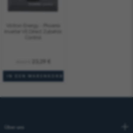
Victron Energy - Phoenix
Inverter VE.Direct Zubehör,
Control
23,29 €
30,62 €
Über uns