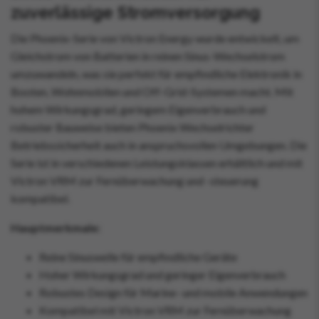
zuverlässige Stromversorgung
Die Phoenix-Serie von Victron Energy wurde entwickelt, um
Gleichstrom von Batterien in reinen Sinus-Wechselstrom
umzuwandeln, was sie perfekt für empfindliche Elektronik in
Booten, Wohnmobilen und Off-Grid-Systemen macht. Mit
hohem Wirkungsgrad, geringem Eigenverbrauch und
robuster Bauweise bieten Phoenix Wechselrichter
Betriebssicherheit auch in anspruchsvollen Umgebungen. Die
Serie ist in verschiedenen Leistungsklassen erhältlich und mit
Victron VRM zur Fernüberwachung und -steuerung
kompatibel.
Hauptmerkmale:
Reine Sinuswelle für empfindliche Geräte
Hoher Wirkungsgrad und geringer Eigenverbrauch
Robustes Design für Marine- und mobile Anwendungen
Kompatibel mit Victron VRM zur Fernüberwachung