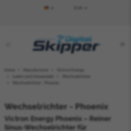
EUR
Home
Manufacturer
Victron Energy
Laden und Umwandeln
Wechselrichter
Wechselrichter - Phoenix
Wechselrichter - Phoenix
Victron Energy Phoenix – Reiner
Sinus-Wechselrichter für