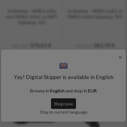
Actisense - NMEA 0183
Actisense - NMEA 0183 zu
und NMEA 2000 zu WiFI
NMEA 2000 Gateway, ISO
Gateway, ISO
374,63 €
261,70 €
382,34 €
275,62 €
×
Yay! Digital Skipper is available in English
NEUHEIT!
Browse in
English
and shop in
EUR
.
Shop now
Stay in current language