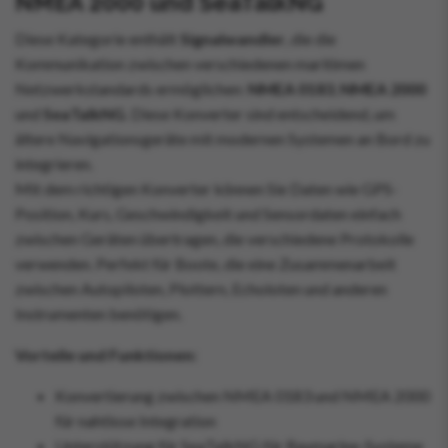
NMEA 2000 und SeaTalkNG
Diese Kategorie enthält
Signalwandler
, die die
Kommunikation zwischen verschiedenen maritimen
Netzwerkstandards ermöglichen:
NMEA 0183
,
NMEA 2000
und
SeaTalkNG
. Diese Konverter sind entscheidend, um
ältere Navigationsgeräte mit modernen Systemen an Bord zu
integrieren.
Mit dem richtigen Konverter können Sie Daten wie GPS-
Position, Kurs, Geschwindigkeit und Sensordaten einfach
zwischen Geräten übertragen, die verschiedene Protokolle
verwenden. Perfekt für Boote, die eine Zusammenarbeit
zwischen Autopiloten, Plottern, Echoloten und anderen
Instrumenten benötigen.
Vorteile und Funktionen:
Konvertierung zwischen NMEA 0183 und NMEA 2000
für nahtlose Integration
Unterstützung für SeaTalkNG für Raymarine-Systeme