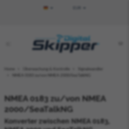
EUR
Home
Überwachung & Kontrolle
Signalwandler
NMEA 0183 zu/von NMEA 2000/SeaTalkNG
NMEA 0183 zu/von NMEA
2000/SeaTalkNG
Konverter zwischen NMEA 0183,