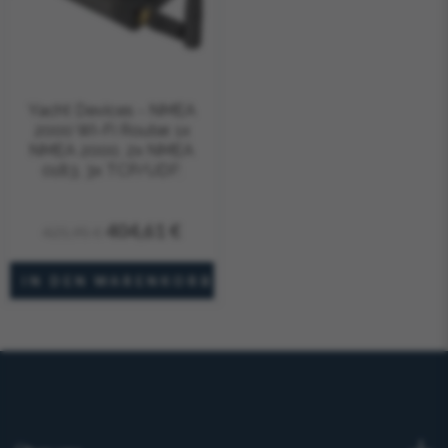
Yacht Devices - NMEA
2000 Wi-Fi Router. 1x
NMEA 2000, 2x NMEA
0183, 3x TCP/UDP,
Webserver, WLAN
404,61 €
425,95 €