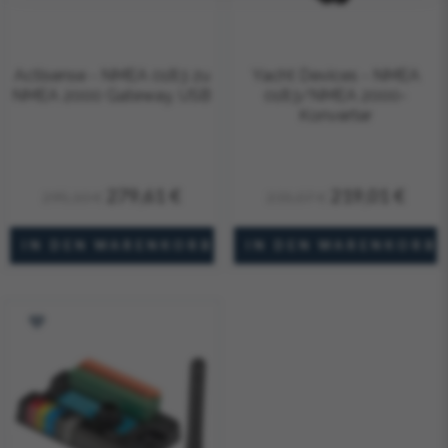
Actisense - NMEA 0183 zu
Yacht Devices - NMEA
NMEA 2000 Gateway, USB
0183/NMEA 2000-
Konverter
279,61 €
219,01 €
295,10 €
231,07 €