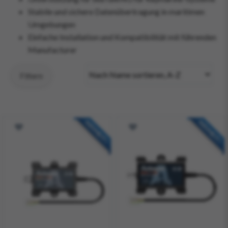
Stabile und sichere Datenübertragung in maritimen
Umgebungen
Einfache Installation und Kompatibilität mit führenden
Manufacturer
Filtern
NEUHEIT!
NEUHEIT!